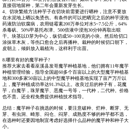
直接宿地留种，第二年会重新发芽生长。
4、切块繁殖方法种芋子在切块前需要进行晒种，注意不要放
在水泥地上晒以免烫伤。有条件的可以把晒完之后的种芋浸泡
药液防治软腐病，农用链霉素200万单位对水5~7.5公斤，64%
杀毒矾、50%甲基托布津、500倍液中浸泡30分钟再取出晾
干。块茎以D芽为中心，纵切成50~100克的小块。然后给切口
涂抹草木灰，等伤口愈合之后再播种。栽种的时候切口朝下，
皮朝上，倾斜放入栽植沟，这样利于出苗。
8.哪里有好的魔芋种子?
推荐大家去看看巫溪县发哥魔芋种植基地，他们拥有11年魔芋
种植管理经验，指导全国超60多个百亩以上的大型魔芋种植基
地和300多家50亩以上的中型魔芋种植基地实现了亩产万斤以
上，魔芋种植成功率达91.3%以上。改良过后的种子有，花魔
芋，白魔芋，珠芽魔芋、恶魔一号等，一代种，二代种。价格
也不贵。还全程免费提供种植技术指导。
总结：魔芋种子在挑选的时候，要注意破种、烂种、断芽、无
芽、有虫洞、畸形、闷仓、闷芽、成熟度不够的种芋都不选，
在选种时还要因地制宜考虑好选择什么品种的魔芋种和种子大
小。