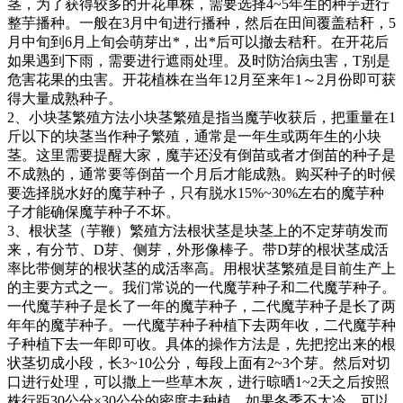
茎，为了获得较多的开花单株，需要选择4~5年生的种芋进行
整芋播种。一般在3月中旬进行播种，然后在田间覆盖秸秆，5
月中旬到6月上旬会萌芽出*，出*后可以撤去秸秆。在开花后
如果遇到下雨，需要进行遮雨处理。及时防治病虫害，T别是
危害花果的虫害。开花植株在当年12月至来年1～2月份即可获
得大量成熟种子。
2、小块茎繁殖方法小块茎繁殖是指当魔芋收获后，把重量在1
斤以下的块茎当作种子繁殖，通常是一年生或两年生的小块
茎。这里需要提醒大家，魔芋还没有倒苗或者才倒苗的种子是
不成熟的，通常要等倒苗一个月后才能成熟。购买种子的时候
要选择脱水好的魔芋种子，只有脱水15%~30%左右的魔芋种
子才能确保魔芋种子不坏。
3、根状茎（芋鞭）繁殖方法根状茎是块茎上的不定芽萌发而
来，有分节、D芽、侧芽，外形像棒子。带D芽的根状茎成活
率比带侧芽的根状茎的成活率高。用根状茎繁殖是目前生产上
的主要方式之一。我们常说的一代魔芋种子和二代魔芋种子。
一代魔芋种子是长了一年的魔芋种子，二代魔芋种子是长了两
年年的魔芋种子。一代魔芋种子种植下去两年收，二代魔芋种
子种植下去一年即可收。具体的操作方法是，先把挖出来的根
状茎切成小段，长3~10公分，每段上面有2~3个芽。然后对切
口进行处理，可以撒上一些草木灰，进行晾晒1~2天之后按照
株行距30公分×30公分的密度去种植。如果冬季不太冷，可以