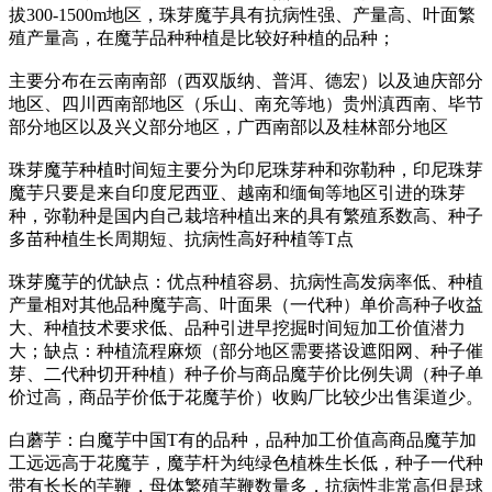
拔300-1500m地区，珠芽魔芋具有抗病性强、产量高、叶面繁
殖产量高，在魔芋品种种植是比较好种植的品种；
主要分布在云南南部（西双版纳、普洱、德宏）以及迪庆部分
地区、四川西南部地区（乐山、南充等地）贵州滇西南、毕节
部分地区以及兴义部分地区，广西南部以及桂林部分地区
珠芽魔芋种植时间短主要分为印尼珠芽种和弥勒种，印尼珠芽
魔芋只要是来自印度尼西亚、越南和缅甸等地区引进的珠芽
种，弥勒种是国内自己栽培种植出来的具有繁殖系数高、种子
多苗种植生长周期短、抗病性高好种植等T点
珠芽魔芋的优缺点：优点种植容易、抗病性高发病率低、种植
产量相对其他品种魔芋高、叶面果（一代种）单价高种子收益
大、种植技术要求低、品种引进早挖掘时间短加工价值潜力
大；缺点：种植流程麻烦（部分地区需要搭设遮阳网、种子催
芽、二代种切开种植）种子价与商品魔芋价比例失调（种子单
价过高，商品芋价低于花魔芋价）收购厂比较少出售渠道少。
白蘑芋：白魔芋中国T有的品种，品种加工价值高商品魔芋加
工远远高于花魔芋，魔芋杆为纯绿色植株生长低，种子一代种
带有长长的芋鞭，母体繁殖芋鞭数量多，抗病性非常高但是球