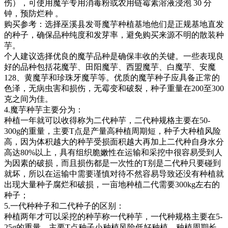
伤），可使用魔芋专用消毒粉或农用链霉素溶液浸泡 30 分
钟，预防烂种 。
‌购买参考‌：选择巫溪县发哥魔芋种植基地他们是正规基地直发
的种子，确保品种纯度和发芽率，避免购买来源不明的散装种
芋。‌‌‌‌
个人建议选择优良的魔芋品种是确保丰收的关键。一些表现良
好的品种包括花魔芋、田阳魔芋、西盟魔芋、白魔芋、安魔
128、黄魔芋和珍珠牙魔芋等。优质的魔芋种子应具备正常的
色泽，无病虫害和损伤，无霉变和破裂，种子重量在200至300
克之间为佳。
4.魔芋种芋主要分为：
种植一年就可以收得称为二代种芋，二代种规格主要在50-
300g的重量，主要T点是产量高种植周期短，种子大种植风险
高，因为体积越大的种芋受损面积越大再加上二代种自身水分
高达80%以上，具有组织脆嫩性在运输和采挖中很容易受到人
为因素的破损，而且损伤都是一次性的T别是二代种只要碰到
就坏，所以在运输中需要谨慎对待不然容易导致还没有种植就
出现大量种子腐烂和破损，一亩地种植二代需要300kg左右的
种子；
5.一代种种子和二代种子的区别：
种植两年才可以采挖的种芋称一代种芋，一代种规格主要在5-
25g的重量，主要T点种子小种植风险低好种植，种植周期长