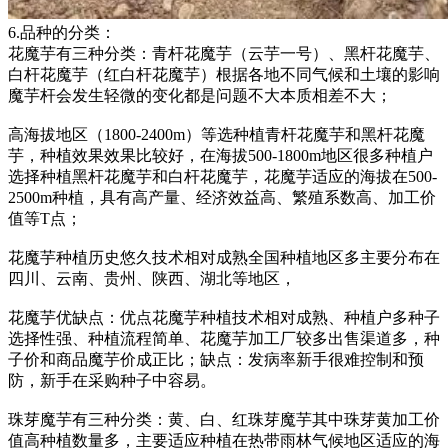
6.品种的分类：
花魔芋有三种分类：青杆花魔芋（云芋一号）、黑杆花魔芋、
白杆花魔芋（红白杆花魔芋）根据各地不同气候和土壤的影响
魔芋杆会发生轻微的变化都是问题不大本质相差不大；
高海拔地区（1800-2400m）等选种植青杆花魔芋和黑杆花魔
芋，种植效果效果比较好，在海拔500-1800m地区很多种植户
选择种植黑杆花魔芋和白杆花魔芋，花魔芋适应的海拔在500-
2500m种植，具有高产量、经济效益高、繁殖系数高、加工价
值等T点；
花魔芋种植历史悠久技术相对成熟全国种植地区多主要分布在
四川、云南、贵州、陕西、湖北等地区，
花魔芋优缺点：优点花魔芋种植技术相对成熟、种植户多种子
选择性强、种植流程简单、花魔芋加工厂较多出售渠道多，种
子价和商品魔芋价成正比；缺点：发病率新手很难控制和预
防，新手在采购种子中容易。
珠芽魔芋有三种分类：黄、白、红珠芽魔芋其中珠芽黄加工价
值高种植数量多，主要适应种植在热带雨林气候地区适应的海