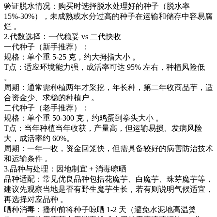
‌验证脱水情况‌：购买时选择脱水处理好的种子（脱水率
15%-30%），未成熟或水分过高的种子在运输和储存中容易腐
烂 。‌‌
2.代数选择：一代稳妥 vs 二代快收
‌一代种子（新手推荐）‌：
‌规格‌：单个重 5-25 克，约大拇指大小 。
‌T点‌：适应环境能力强，成活率可达 95% 左右，种植风险低
。
‌周期‌：通常需种植两年才采挖，年长种，第二年收商品芋，适
合资金少、求稳的种植户 。‌‌‌
‌二代种子（老手推荐）‌：
‌规格‌：单个重 50-300 克，约鸡蛋到拳头大小 。
‌T点‌：当年种植当年收获，产量高，但运输易损、发病风险
大，成活率约 60%。
‌周期‌：一年一收，资金回笼快，但需具备较好的病害防治技术
和运输条件 。‌‌‌
3.品种与处理：因地制宜 + 消毒晾晒
‌品种适配‌：常见优良品种包括花魔芋、白魔芋、珠芽魔芋等，
建议先观察当地是否有野生魔芋生长，若有则说明气候适宜，
再选择对应品种 。
‌晒种消毒‌：播种前将种子晾晒 1-2 天（避免水泥地高温烫