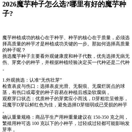
2026魔芋种子怎么选?哪里有好的魔芋种
子?
魔芋种植成功的核心在于种芋、种芋的核心在于质量，必须选
择高质量的种芋才是种植成功关键的一步。那如何选择高质量
的种子呢？
挑选魔芋种子主要看‌外观健康度‌和‌种子代数‌，优先选择无病无
伤、芽窝小的种芋，并根据种植经验决定买一代种还是二代种
。‌‌‌
1.外观挑选：认准“无伤壮芽”
‌检查表皮与伤口‌：选择表皮光滑、无裂痕、无腐烂斑点的球
茎，有伤口或霉变的种子容易在种植后感染软腐病 。
‌观察芽口状态‌：优质种子的芽窝应小而浅，D芽粗壮呈锥形，
花魔芋D芽以鲜红色为佳，避免选择D芽细弱或已受损的种芋
。
‌确认重量规格‌：商品芋生产用种重量建议在 150-350 克之间，
繁殖用种可选 100 克以下的小种芋，过轻或过轻都可能影响发
芽率 。